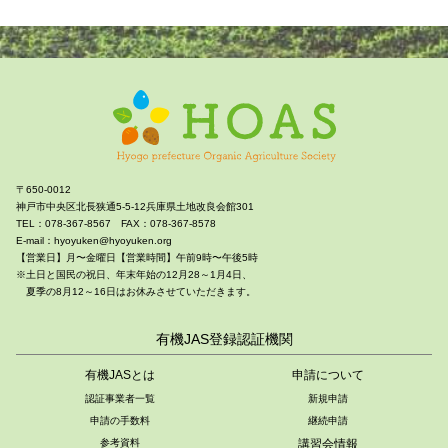
〒650-0012
神戸市中央区北長狭通5-5-12兵庫県土地改良会館301
TEL：078-367-8567 FAX：078-367-8578
E-mail：hyoyuken@hyoyuken.org
【営業日】月〜金曜日【営業時間】午前9時〜午後5時
※土日と国民の祝日、年末年始の12月28～1月4日、
夏季の8月12～16日はお休みさせていただきます。
有機JAS登録認証機関
有機JASとは
申請について
認証事業者一覧
新規申請
申請の手数料
継続申請
参考資料
講習会情報