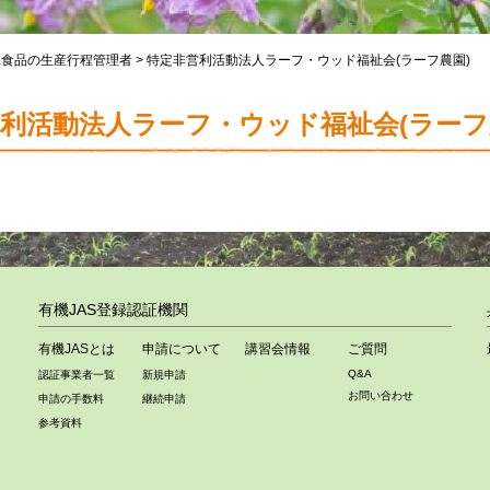
工食品の生産行程管理者
>
特定非営利活動法人ラーフ・ウッド福祉会(ラーフ農園)
利活動法人ラーフ・ウッド福祉会(ラーフ
有機JAS登録認証機関
有機JASとは
申請について
講習会情報
ご質問
Q&A
認証事業者一覧
新規申請
お問い合わせ
申請の手数料
継続申請
参考資料