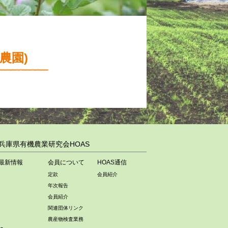
農園)
兵庫県有機農業研究会HOAS
最新情報
会員について
HOAS通信
定款
会員紹介
年次報告
会員紹介
関連団体リンク
農産物検査業務