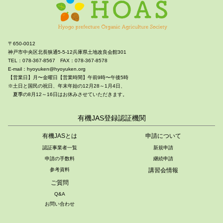
〒650-0012
神戸市中央区北長狭通5-5-12兵庫県土地改良会館301
TEL：078-367-8567 FAX：078-367-8578
E-mail：hyoyuken@hyoyuken.org
【営業日】月〜金曜日【営業時間】午前9時〜午後5時
※土日と国民の祝日、年末年始の12月28～1月4日、
夏季の8月12～16日はお休みさせていただきます。
有機JAS登録認証機関
有機JASとは
申請について
認証事業者一覧
新規申請
申請の手数料
継続申請
参考資料
講習会情報
ご質問
Q&A
お問い合わせ