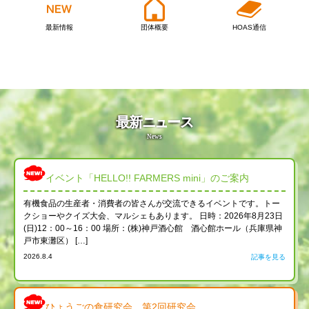
最新情報
団体概要
HOAS通信
イベント「HELLO!! FARMERS mini」のご案内
有機食品の生産者・消費者の皆さんが交流できるイベントです。トー
クショーやクイズ大会、マルシェもあります。 日時：2026年8月23日
(日)12：00～16：00 場所：(株)神戸酒心館 酒心館ホール（兵庫県神
戸市東灘区） […]
2026.8.4
記事を見る
ひょうごの食研究会 第2回研究会