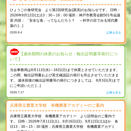
ひょうごの食研究会 より第2回研究会(講演)のお知らせです。 日時：
2026年9月12日(土)13：30～16：00 場所：神戸市教育会館501号会議
室 内容： 「安全な食」ってなんだろう？ ～科学の目でみる現代農
薬の […]
2026.8.4
記事を見る
【連休期間の休業のお知らせ・輸出証明書等発行につ
いて】
当会事務局は8月11日(水)～16日(日)まで休業とさせていただきます。
この間、輸出証明書および英文確認証の発行も停止させていただきま
す。 連休前後の輸出証明書等の発行につきましては、 8月3日(月)まで
にご申請いただ […]
2026.7.17
記事を見る
兵庫県立農業大学校 有機農業アカデミーのご案内
兵庫県立農業大学校 有機農業アカデミー より説明会のご案内で
す。 日時：2026年7月11日(土)、8月16日(日)、9月12日(土)ほか 各
日13：30～15：30 場所：兵庫県立農業大学校 有機農業アカデミ